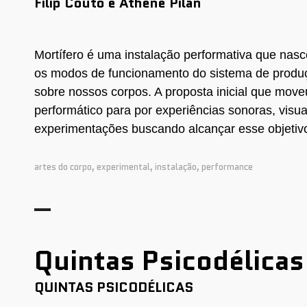
Filip Couto e Athene Pilan
Mortífero é uma instalação performativa que nas
os modos de funcionamento do sistema de produç
sobre nossos corpos. A proposta inicial que moveu
performático para por experiências sonoras, visua
experimentações buscando alcançar esse objetivo 
artes do corpo
,
experimental
,
instalação
,
performance
Quintas Psicodélica
QUINTAS PSICODÉLICAS