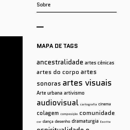
Sobre
MAPA DE TAGS
ancestralidade
artes cênicas
artes
artes do corpo
artes visuais
sonoras
Arte urbana
artivismo
audiovisual
cinema
cartografia
comunidade
colagem
composição
dramaturgia
dança
desenho
cor
Escrita
espiritualidade e