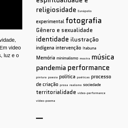
religiosidade
Eunápolis
fotografia
experimental
Gênero e sexualidade
identidade
ilustração
vidade,
indígena
intervenção
 Em video
Itabuna
música
, luz e o
Memória
minimalismo
mostra
performance
pandemia
política
processo
pintura
poesia
poéticas
de criação
sociedade
prosa
realismo
territorialidade
vídeo-performance
vídeo-poema