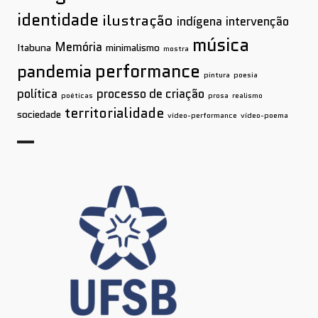
identidade
ilustração
indígena
intervenção
música
Memória
Itabuna
minimalismo
mostra
performance
pandemia
pintura
poesia
política
processo de criação
poéticas
prosa
realismo
territorialidade
sociedade
vídeo-performance
vídeo-poema