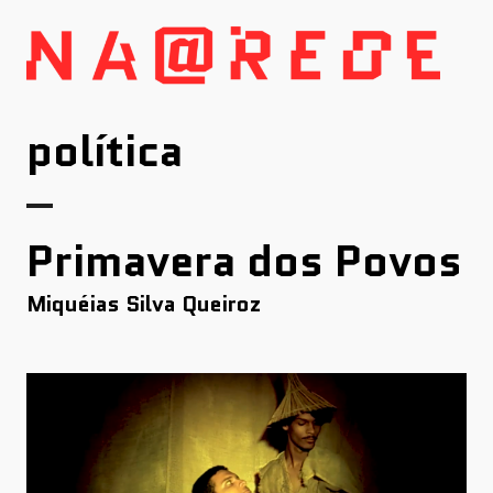
Skip
to
content
política
Primavera dos Povos
Miquéias Silva Queiroz