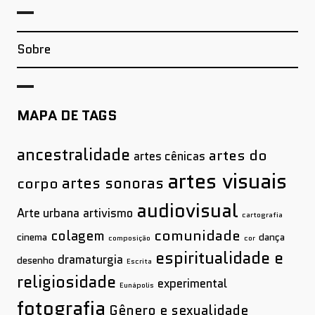
Sobre
MAPA DE TAGS
ancestralidade
artes do
artes cênicas
artes visuais
artes sonoras
corpo
audiovisual
Arte urbana
artivismo
cartografia
comunidade
colagem
cinema
dança
composição
cor
espiritualidade e
dramaturgia
desenho
Escrita
religiosidade
experimental
Eunápolis
fotografia
Gênero e sexualidade