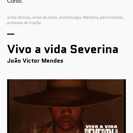
Curso.
artes cênicas
,
artes do corpo
,
dramaturgia
,
Memória
,
performance
,
processo de criação
Vivo a vida Severina
João Victor Mendes