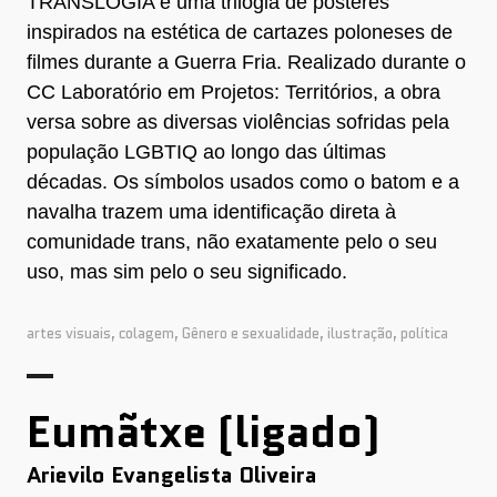
TRANSLOGIA é uma trilogia de pôsteres
inspirados na estética de cartazes poloneses de
filmes durante a Guerra Fria. Realizado durante o
CC Laboratório em Projetos: Territórios, a obra
versa sobre as diversas violências sofridas pela
população LGBTIQ ao longo das últimas
décadas. Os símbolos usados como o batom e a
navalha trazem uma identificação direta à
comunidade trans, não exatamente pelo o seu
uso, mas sim pelo o seu significado. ​​​​​​​
artes visuais
,
colagem
,
Gênero e sexualidade
,
ilustração
,
política
Eumãtxe (ligado)
Arievilo Evangelista Oliveira