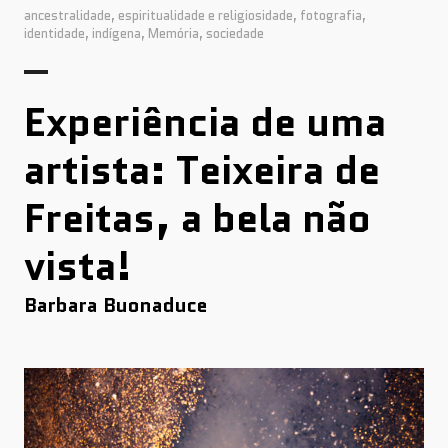
ancestralidade
,
espiritualidade e religiosidade
,
fotografia
,
identidade
,
indígena
,
Memória
,
sociedade
Experiência de uma
artista: Teixeira de
Freitas, a bela não
vista!
Barbara Buonaduce