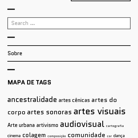
Search
for:
Sobre
MAPA DE TAGS
ancestralidade
artes do
artes cênicas
artes visuais
artes sonoras
corpo
audiovisual
Arte urbana
artivismo
cartografia
comunidade
colagem
cinema
dança
composição
cor