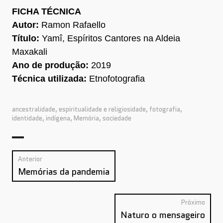
FICHA TÉCNICA
Autor:
Ramon Rafaello
Título:
Yamî, Espíritos Cantores na Aldeia
Maxakali
Ano de produção:
2019
Técnica utilizada:
Etnofotografia
ancestralidade
,
espiritualidade e religiosidade
,
fotografia
,
identidade
,
indígena
,
Memória
,
sociedade
Post
Anterior
Anterior:
navigation
Memórias da pandemia
Próximo
Próx
Naturo o mensageiro