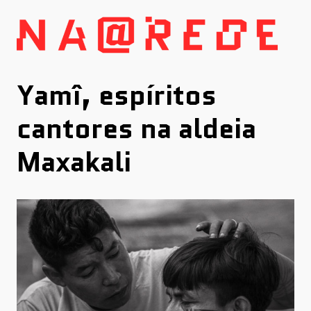
Skip
to
content
Yamî, espíritos
cantores na aldeia
Maxakali