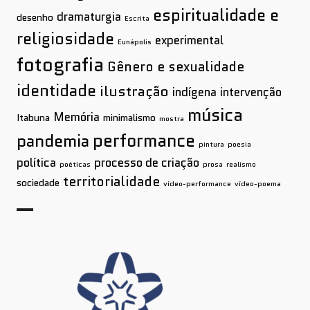
espiritualidade e
dramaturgia
desenho
Escrita
religiosidade
experimental
Eunápolis
fotografia
Gênero e sexualidade
identidade
ilustração
indígena
intervenção
música
Memória
Itabuna
minimalismo
mostra
performance
pandemia
pintura
poesia
política
processo de criação
poéticas
prosa
realismo
territorialidade
sociedade
vídeo-performance
vídeo-poema