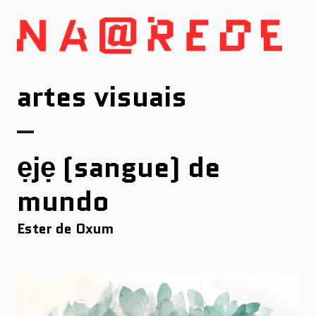
Skip
to
content
artes visuais
ẹjẹ (sangue) de
mundo
Ester de Oxum