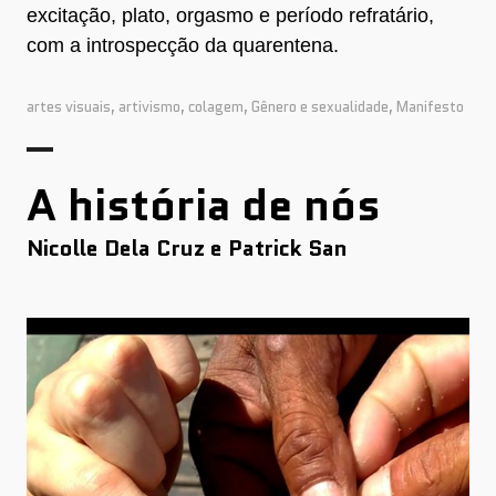
excitação, plato, orgasmo e período refratário,
com a introspecção da quarentena.
artes visuais
,
artivismo
,
colagem
,
Gênero e sexualidade
,
Manifesto
A história de nós
Nicolle Dela Cruz e Patrick San