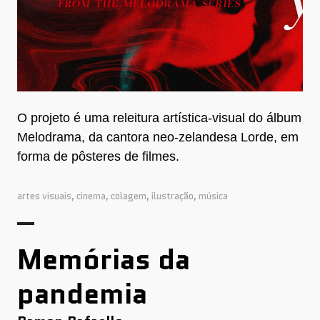
O projeto é uma releitura artística-visual do álbum
Melodrama, da cantora neo-zelandesa Lorde, em
forma de pôsteres de filmes.
artes visuais
,
cinema
,
colagem
,
ilustração
,
música
Memórias da
pandemia