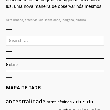
luz, uma nova maneira de observar nós mesmos.
Arte urbana
,
artes visuais
,
identidade
,
indígena
,
pintura
Search
for:
Sobre
MAPA DE TAGS
ancestralidade
artes do
artes cênicas