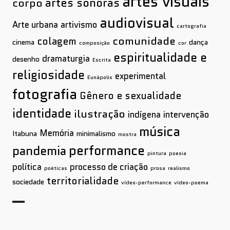
artes visuais
artes sonoras
corpo
audiovisual
Arte urbana
artivismo
cartografia
comunidade
colagem
cinema
dança
composição
cor
espiritualidade e
dramaturgia
desenho
Escrita
religiosidade
experimental
Eunápolis
fotografia
Gênero e sexualidade
identidade
ilustração
indígena
intervenção
música
Memória
Itabuna
minimalismo
mostra
performance
pandemia
pintura
poesia
política
processo de criação
poéticas
prosa
realismo
territorialidade
sociedade
vídeo-performance
vídeo-poema