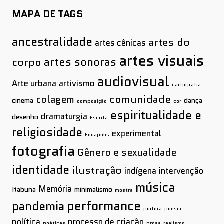
MAPA DE TAGS
ancestralidade
artes do
artes cênicas
artes visuais
artes sonoras
corpo
audiovisual
Arte urbana
artivismo
cartografia
comunidade
colagem
cinema
dança
composição
cor
espiritualidade e
dramaturgia
desenho
Escrita
religiosidade
experimental
Eunápolis
fotografia
Gênero e sexualidade
identidade
ilustração
indígena
intervenção
música
Memória
Itabuna
minimalismo
mostra
performance
pandemia
pintura
poesia
política
processo de criação
poéticas
prosa
realismo