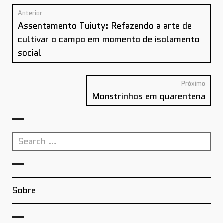
Post
Anterior
Anterior:
navigation
Assentamento Tuiuty: Refazendo a arte de
cultivar o campo em momento de isolamento
social
Próximo
Próx
Monstrinhos em quarentena
Search
for:
Sobre