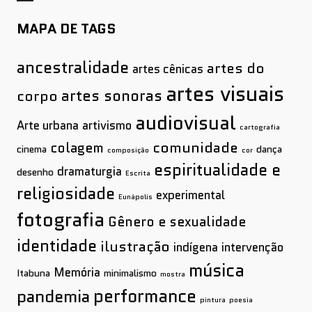
MAPA DE TAGS
ancestralidade
artes do
artes cênicas
artes visuais
artes sonoras
corpo
audiovisual
Arte urbana
artivismo
cartografia
comunidade
colagem
cinema
dança
composição
cor
espiritualidade e
dramaturgia
desenho
Escrita
religiosidade
experimental
Eunápolis
fotografia
Gênero e sexualidade
identidade
ilustração
indígena
intervenção
música
Memória
Itabuna
minimalismo
mostra
performance
pandemia
pintura
poesia