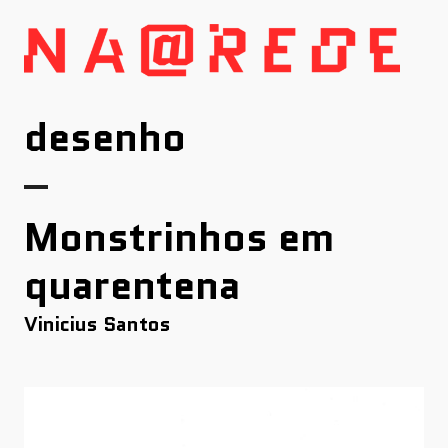
Skip
to
content
desenho
Monstrinhos em
quarentena
Vinicius Santos