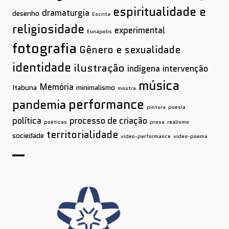
espiritualidade e
dramaturgia
desenho
Escrita
religiosidade
experimental
Eunápolis
fotografia
Gênero e sexualidade
identidade
ilustração
indígena
intervenção
música
Memória
Itabuna
minimalismo
mostra
performance
pandemia
pintura
poesia
política
processo de criação
poéticas
prosa
realismo
territorialidade
sociedade
vídeo-performance
vídeo-poema