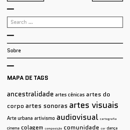
Search
for:
Sobre
MAPA DE TAGS
ancestralidade
artes do
artes cênicas
artes visuais
artes sonoras
corpo
audiovisual
Arte urbana
artivismo
cartografia
comunidade
colagem
cinema
dança
composição
cor