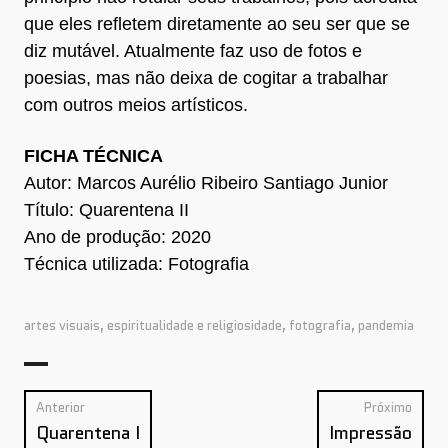
que eles refletem diretamente ao seu ser que se
diz mutável. Atualmente faz uso de fotos e
poesias, mas não deixa de cogitar a trabalhar
com outros meios artísticos.
FICHA TÉCNICA
Autor: Marcos Aurélio Ribeiro Santiago Junior
Título: Quarentena II
Ano de produção: 2020
Técnica utilizada: Fotografia
artes visuais
,
espiritualidade e religiosidade
,
fotografia
,
pandemia
Post
Anterior
Próximo
Anterior:
Próx
navigation
Quarentena I
Impressão