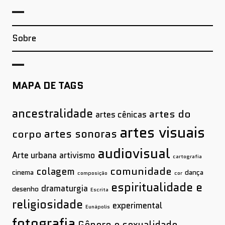
Sobre
MAPA DE TAGS
ancestralidade
artes do
artes cênicas
artes visuais
artes sonoras
corpo
audiovisual
Arte urbana
artivismo
cartografia
comunidade
colagem
cinema
dança
composição
cor
espiritualidade e
dramaturgia
desenho
Escrita
religiosidade
experimental
Eunápolis
fotografia
Gênero e sexualidade