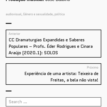
audiovisual
,
Gênero e sexualidade
,
política
Post
Anterior
Anterior:
navigation
CC Dramaturgias Expandidas e Saberes
Populares – Profs. Éder Rodrigues e Cinara
Araújo [2020.1]: SOLOS
Próximo
Próx
Experiência de uma artista: Teixeira de
Freitas, a bela não vista!
Search
for: