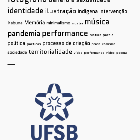
identidade
ilustração
indígena
intervenção
música
Memória
Itabuna
minimalismo
mostra
performance
pandemia
pintura
poesia
política
processo de criação
poéticas
prosa
realismo
territorialidade
sociedade
vídeo-performance
vídeo-poema