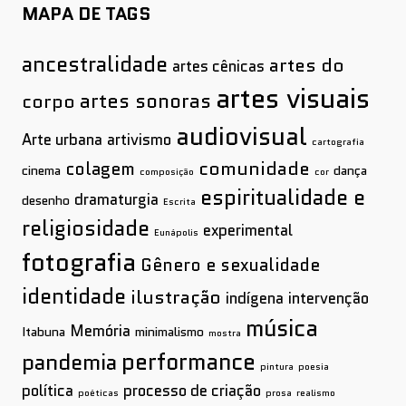
MAPA DE TAGS
ancestralidade
artes do
artes cênicas
artes visuais
artes sonoras
corpo
audiovisual
Arte urbana
artivismo
cartografia
comunidade
colagem
cinema
dança
composição
cor
espiritualidade e
dramaturgia
desenho
Escrita
religiosidade
experimental
Eunápolis
fotografia
Gênero e sexualidade
identidade
ilustração
indígena
intervenção
música
Memória
Itabuna
minimalismo
mostra
performance
pandemia
pintura
poesia
política
processo de criação
poéticas
prosa
realismo