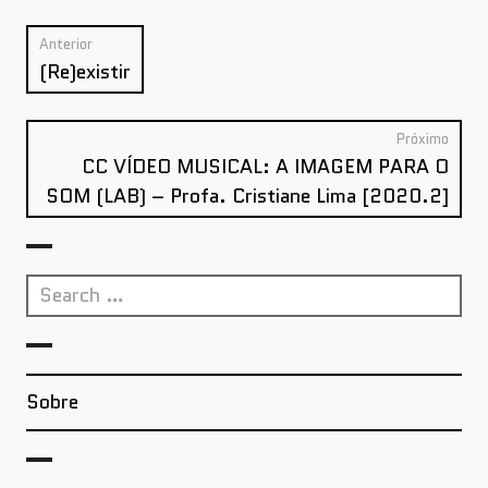
Post
Anterior
Anterior:
navigation
(Re)existir
Próximo
Próx
CC VÍDEO MUSICAL: A IMAGEM PARA O
SOM (LAB) – Profa. Cristiane Lima [2020.2]
Search
for:
Sobre