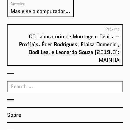
Post
Anterior
Anterior:
navigation
Mas e se o computador…
Próximo
Próx
CC Laboratório de Montagem Cênica –
Prof(a)s. Éder Rodrigues, Eloisa Domenici,
Dodi Leal e Leonardo Souza [2019.3]:
MAINHA
Search
for:
Sobre