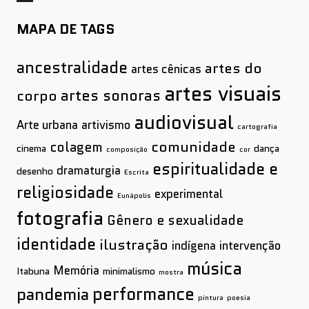
MAPA DE TAGS
ancestralidade
artes do
artes cênicas
artes visuais
artes sonoras
corpo
audiovisual
Arte urbana
artivismo
cartografia
comunidade
colagem
cinema
dança
composição
cor
espiritualidade e
dramaturgia
desenho
Escrita
religiosidade
experimental
Eunápolis
fotografia
Gênero e sexualidade
identidade
ilustração
indígena
intervenção
música
Memória
Itabuna
minimalismo
mostra
performance
pandemia
pintura
poesia